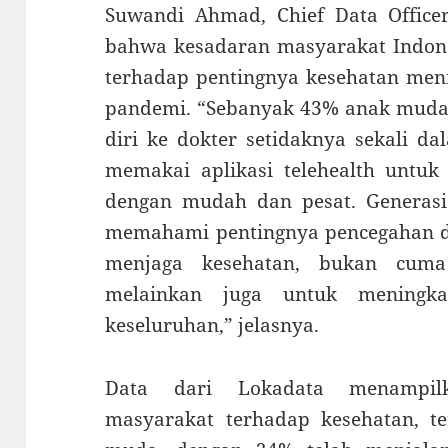
Suwandi Ahmad, Chief Data Office
bahwa kesadaran masyarakat Indones
terhadap pentingnya kesehatan menin
pandemi. “Sebanyak 43% anak muda 
diri ke dokter setidaknya sekali da
memakai aplikasi telehealth untuk
dengan mudah dan pesat. Generas
memahami pentingnya pencegahan din
menjaga kesehatan, bukan cuma
melainkan juga untuk meningka
keseluruhan,” jelasnya.
Data dari Lokadata menampilk
masyarakat terhadap kesehatan, te