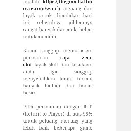
mudah
https://thegoodhalfm
ovie.com/watch
menang dan
layak untuk dimainkan hari
ini, sebetulnya pilihannya
sangat banyak dan anda bebas
untuk memilih.
Kamu sanggup memutuskan
permainan
raja zeus
slot
layak skill dan kesukaan
anda, agar sanggup
menyebabkan kamu terima
banyak hadiah dan bonus
besar.
Pilih permainan dengan RTP
(Return to Player) di atas 95%
untuk peluang menang yang
lebih baik beberapa game