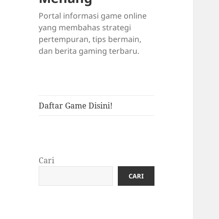
Portal informasi game online
yang membahas strategi
pertempuran, tips bermain,
dan berita gaming terbaru.
Daftar Game Disini!
Cari
CARI