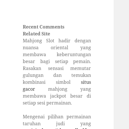
Recent Comments
Related Site
Mahjong Slot hadir dengan
nuansa oriental yang
membawa keberuntungan
besar bagi setiap pemain.
Rasakan sensasi memutar
gulungan dan temukan
kombinasi simbol
situs
gacor
mahjong yang
membawa jackpot besar di
setiap sesi permainan.
Mengenai pilihan permainan
taruhan judi yang