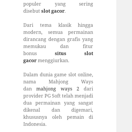
populer yang sering
disebut
slot gacor
.
Dari tema klasik hingga
modern, semua permainan
dirancang dengan grafis yang
memukau dan fitur
bonus
situs slot
gacor
menggiurkan.
Dalam dunia game slot online,
nama Mahjong Ways
dan
mahjong ways 2
dari
provider PG Soft telah menjadi
dua permainan yang sangat
dikenal dan digemari,
khususnya oleh pemain di
Indonesia.