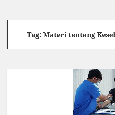
Tag:
Materi tentang Kese