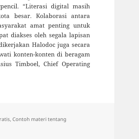
encil. “Literasi digital masih
ota besar. Kolaborasi antara
asyarakat amat penting untuk
at diakses oleh segala lapisan
dikerjakan Halodoc juga secara
wati konten-konten di beragam
sius Timboel, Chief Operating
ratis
,
Contoh materi tentang