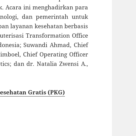
k. Acara ini menghadirkan para
eknologi, dan pemerintah untuk
an layanan kesehatan berbasis
puterisasi Transformation Office
donesia; Suwandi Ahmad, Chief
Timboel, Chief Operating Officer
ics; dan dr. Natalia Zwensi A.,
esehatan Gratis (PKG)